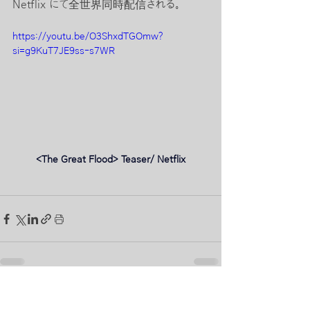
Netflix にて全世界同時配信される。
https://youtu.be/O3ShxdTGOmw?
si=g9KuT7JE9ss-s7WR
<The Great Flood> Teaser/ Netflix
最新記事
すべて表示