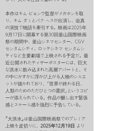
本作はキム・ビョンウ監督がメガホンを取
り、キム・ダミとパク・ヘスが出演し、迫真
の演技で物語を牽引する。映画は2025年
9月17日に開幕する第30回釜山国際映画
祭の期間中、釜山シネマセンター、CGV 
センタムシティ、ロッテシネマ センタムシ
ティなど主要劇場で上映される予定だ。最
近公開されたティザーポスターには、巨大
な洪水に飲み込まれた高層アパートと、そ
の中にかすかに浮かび上がる人物のシルエ
ットが描かれており、「世界が終わる日、
人類のためのただひとつの選択」というコピ
ーが添えられている。作品が醸し出す緊張
感とスケール感を強烈に予告している。
『大洪水』は釜山国際映画祭でのプレミア
上映を皮切りに、
2025年12月19日
 より 