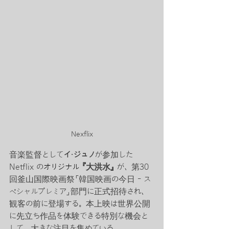
Nexflix
音楽監督として
イ・ジュノ
が参加した 
Netflix の
オリジナル
『大洪水』
 が、第30
回釜山国際映画祭「韓国映画の今日 – ス
ペシャルプレミア」部門に正式招待され、
観客の前に登場する。本上映は世界公開
に先立ち作品を体験できる特別な機会と
して、大きな注目を集めている。